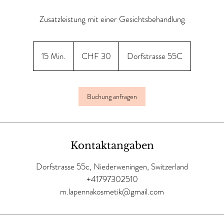
Zusatzleistung mit einer Gesichtsbehandlung
30
Schweizer
15 Min.
1
CHF 30
Dorfstrasse 55C
Franken
5
M
i
Buchung anfragen
n
.
Kontaktangaben
Dorfstrasse 55c, Niederweningen, Switzerland
+41797302510
m.lapennakosmetik@gmail.com