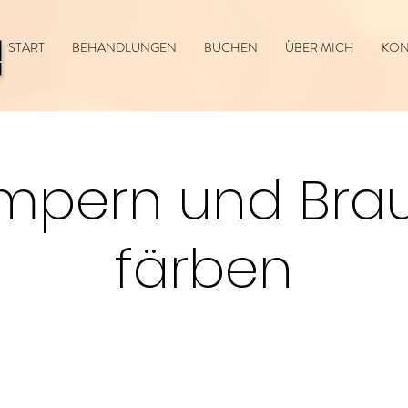
틱
START
BEHANDLUNGEN
BUCHEN
ÜBER MICH
KON
mpern und Bra
färben