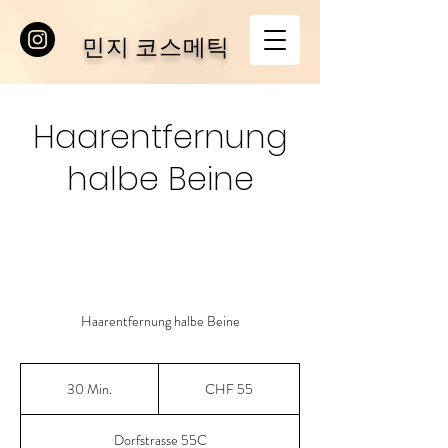
민지 코스메틱
Haarentfernung
halbe Beine
Haarentfernung halbe Beine
55
Schweizer
30 Min.
3
CHF 55
Franken
0
M
Dorfstrasse 55C
i