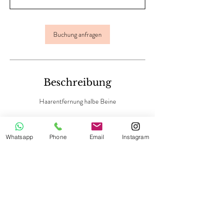
n
.
Buchung anfragen
Beschreibung
Haarentfernung halbe Beine
Whatsapp
Phone
Email
Instagram
Kontaktangaben
Dorfstrasse 55c, Niederweningen, Switzerland
+41797302510
m.lapennakosmetik@gmail.com