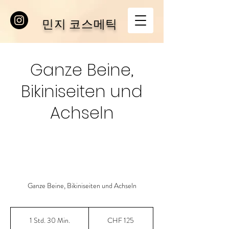
민지 코스메틱
Ganze Beine,
Bikiniseiten und
Achseln
Ganze Beine, Bikiniseiten und Achseln
125
Schweizer
1 Std. 30 Min.
1
CHF 125
Franken