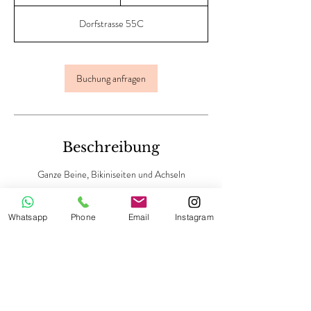
S
t
Dorfstrasse 55C
d
3
0
M
Buchung anfragen
i
n
.
Beschreibung
Ganze Beine, Bikiniseiten und Achseln
Whatsapp
Phone
Email
Instagram
Kontaktangaben
Dorfstrasse 55c, Niederweningen, Switzerland
+41797302510
m.lapennakosmetik@gmail.com