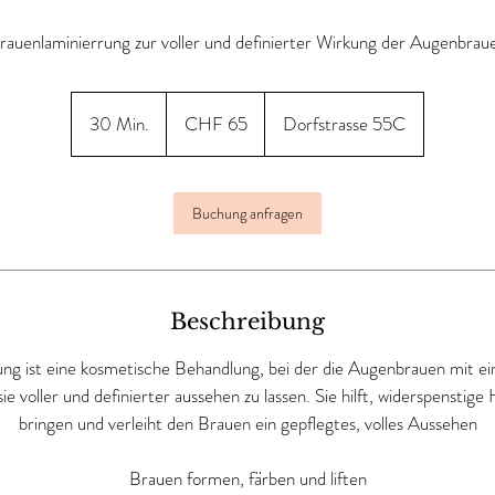
rauenlaminierrung zur voller und definierter Wirkung der Augenbrau
65
Schweizer
30 Min.
3
CHF 65
Dorfstrasse 55C
Franken
0
M
i
Buchung anfragen
n
.
Beschreibung
ng ist eine kosmetische Behandlung, bei der die Augenbrauen mit ein
sie voller und definierter aussehen zu lassen. Sie hilft, widerspenstig
bringen und verleiht den Brauen ein gepflegtes, volles Aussehen
Brauen formen, färben und liften